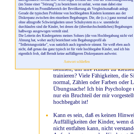
man von "Lesen" sprechen?
(im Sinne einer "Störung") zu bezeichnen ist unfair, wenn man dabei eine
Minderheit im Promillebereich der Bevölkerung als Vergleichsmaßstab anlegt.
Gerade die typischen Probleme von hochbegabten Kindern kommen aus der
Soll ich mich mit meinem Kind (2)
Diskrepanz zwischen den einzelnen Begabungen. Die, die (s.o.) ganz normal und
setzen oder nicht? Ist sie nicht doc
ohne allzugroße Schwierigkeiten unser Schulsystem m.o.w. unentdeckt
durchlaufen sind die Kinder, bei denen die (überdurchschnittlichen) Begabungen
halbwegs ausgewogen verteilt sind.
Ich habe einen 14 Monate alten So
Die Leiterin des Kindergartens meines Sohnes (die von Hochbegabung nicht viel
Ahnung hat, woher auch) bezeichnet sein Begabungsprofil als
Mal in Erstaunen versetzt. Kannst 
"Teilleistungsstärke", was natürlich auch irgendwie stimmt. Sie weiß eben auch
und wie man eine eventuelle Hochb
nicht, daß genau das ganz typisch ist für viele hochbegabte Kinder, und ich bin
eigentlich froh, daß Berndt keine auffälligeren Diskrepanzen aufweist.
Befürchten Sie nicht, daß Eltern Ih
Antwort schließen
nehmen, um ihre Kinder zu kleine
trainieren? Viele Fähigkeiten, die 
normal, Zählen oder Farben oder L
Übungssache! Ich bin Psychologe u
nur ein Bruchteil der mir vorgestell
hochbegabt ist!
Kann es sein, daß es keinen Hinwei
Auffälligkeiten der Kinder, wenn 
nicht entfalten kann, nicht verstan