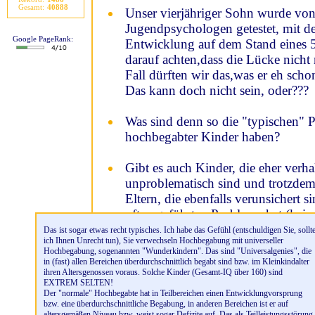
Gesamt:
40888
Unser vierjähriger Sohn wurde vo
Jugendpsychologen getestet, mit de
Google PageRank:
Entwicklung auf dem Stand eines 5 
darauf achten,dass die Lücke nicht
Fall dürften wir das,was er eh scho
Das kann doch nicht sein, oder???
Was sind denn so die "typischen" P
hochbegabter Kinder haben?
Gibt es auch Kinder, die eher verha
unproblematisch sind und trotzdem
Eltern, die ebenfalls verunsichert s
oft angeführten Probleme hat (kei
Motorik- oder Aufmerksamkeitsstö
Das ist sogar etwas recht typisches. Ich habe das Gefühl (entschuldigen Sie, sollt
ich Ihnen Unrecht tun), Sie verwechseln Hochbegabung mit universeller
Ergotherapie...)? Kann ein "einfac
Hochbegabung, sogenannten "Wunderkindern". Das sind "Universalgenies", die
gelangweiltes Kind hb sein?
in (fast) allen Bereichen überdurchschnittlich begabt sind bzw. im Kleinkindalter
ihren Altersgenossen voraus. Solche Kinder (Gesamt-IQ über 160) sind
EXTREM SELTEN!
Wie ist das mit dem Lesen? Frühlese
Der "normale" Hochbegabte hat in Teilbereichen einen Entwicklungvorsprung
bzw. eine überdurchschnittliche Begabung, in anderen Bereichen ist er auf
typisches Merkmal hochbegabter K
altersgemäßen Niveau bzw. weist sogar Defizite auf. Das als Teilleistungsstörung