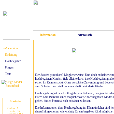
Information
Austausch
Information
Einleitung
Hochbegabt?
Fragen
Tests
Der Satz ist provokant? Möglicherweise. Und doch enthält er ein
hochbegabten Kindern fiele alleine durch ihre Hochbegabung alle
schon im Keim erstickt. Ohne verstärkte Zuwendung und liebevo
zum Scheitern verurteilt, wie wahrhaft behinderte Kinder.
Hochbegabung ist eine Gottesgabe, ein Potential, das genutzt oder
Eltern oder Betreuer eines möglicherweise hochbegabten Kindes i
geben, dieses Potential sich entfalten zu lassen.
Statistik:
Die Informationen über Hochbegabung im Kleinkindalter sind lei
Online:
1
Heute:
35
darauf hingewiesen, wie wichtig für ein begabtes Kind möglichst
Rekord:
1486