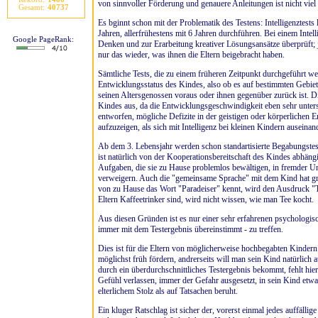
von sinnvoller Förderung und genauere Anleitungen ist nicht viel 
Gesamt:
40737
Es bginnt schon mit der Problematik des Testens: Intelligenztests 
Jahren, allerfrühestens mit 6 Jahren durchführen. Bei einem Intel
Google PageRank:
Denken und zur Erarbeitung kreativer Lösungsansätze überprüft
nur das wieder, was ihnen die Eltern beigebracht haben.
Sämtliche Tests, die zu einem früheren Zeitpunkt durchgeführt w
Entwicklungsstatus des Kindes, also ob es auf bestimmten Gebiet
seinen Altersgenossen voraus oder ihnen gegenüber zurück ist. Die
Kindes aus, da die Entwicklungsgeschwindigkeit eben sehr untersc
entworfen, mögliche Defizite in der geistigen oder körperlichen 
aufzuzeigen, als sich mit Intelligenz bei kleinen Kindern auseinan
Ab dem 3. Lebensjahr werden schon standartisierte Begabungstest
ist natürlich von der Kooperationsbereitschaft des Kindes abhängi
Aufgaben, die sie zu Hause problemlos bewältigen, in fremder
verweigern. Auch die "gemeinsame Sprache" mit dem Kind hat gro
von zu Hause das Wort "Paradeiser" kennt, wird den Ausdruck "T
Eltern Kaffeetrinker sind, wird nicht wissen, wie man Tee kocht.
Aus diesen Gründen ist es nur einer sehr erfahrenen psychologisc
immer mit dem Testergebnis übereinstimmt - zu treffen.
Dies ist für die Eltern von möglicherweise hochbegabten Kindern 
möglichst früh fördern, andrerseits will man sein Kind natürlich 
durch ein überdurchschnittliches Testergebnis bekommt, fehlt hier
Gefühl verlassen, immer der Gefahr ausgesetzt, in sein Kind etwa
elterlichem Stolz als auf Tatsachen beruht.
Ein kluger Ratschlag ist sicher der, vorerst einmal jedes auffällig