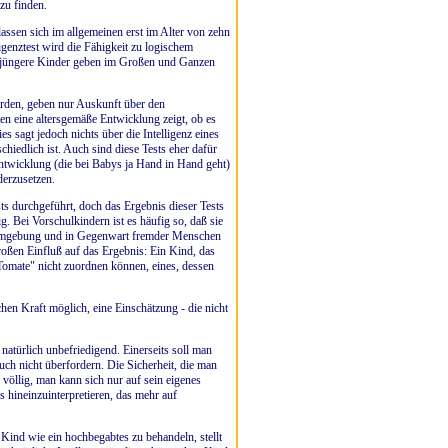
zu finden.
lassen sich im allgemeinen erst im Alter von zehn
ligenztest wird die Fähigkeit zu logischem
; jüngere Kinder geben im Großen und Ganzen
erden, geben nur Auskunft über den
en eine altersgemäße Entwicklung zeigt, ob es
s sagt jedoch nichts über die Intelligenz eines
hiedlich ist. Auch sind diese Tests eher dafür
Entwicklung (die bei Babys ja Hand in Hand geht)
derzusetzen.
s durchgeführt, doch das Ergebnis dieser Tests
g. Bei Vorschulkindern ist es häufig so, daß sie
 Umgebung und in Gegenwart fremder Menschen
ßen Einfluß auf das Ergebnis: Ein Kind, das
omate" nicht zuordnen können, eines, dessen
hen Kraft möglich, eine Einschätzung - die nicht
natürlich unbefriedigend. Einerseits soll man
auch nicht überfordern. Die Sicherheit, die man
 völlig, man kann sich nur auf sein eigenes
s hineinzuinterpretieren, das mehr auf
e Kind wie ein hochbegabtes zu behandeln, stellt