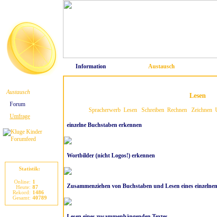
Information
Austausch
Austausch
Lesen
Forum
Spracherwerb
Lesen
Schreiben
Rechnen
Zeichnen
Umfrage
einzelne Buchstaben erkennen
Wortbilder (nicht Logos!) erkennen
Statistik:
Online:
1
Zusammenziehen von Buchstaben und Lesen eines einzelne
Heute:
87
Rekord:
1486
Gesamt:
40789
Lesen eines zusammenhängenden Textes